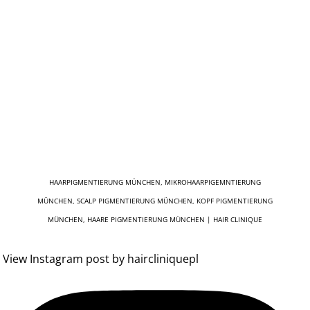
führt schließlich zu einer deutlichen
Ausdünnung oder zum vollständigen Verlust
des Haares in einem bestimmten Bereich. Am
häufigsten ist...
HAARPIGMENTIERUNG MÜNCHEN, MIKROHAARPIGEMNTIERUNG
MÜNCHEN, SCALP PIGMENTIERUNG MÜNCHEN, KOPF PIGMENTIERUNG
MÜNCHEN, HAARE PIGMENTIERUNG MÜNCHEN | HAIR CLINIQUE
View Instagram post by haircliniquepl